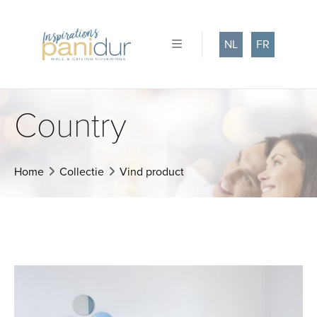
NL
FR
Country
Home
Collectie
Vind product
Vorige
Volgende