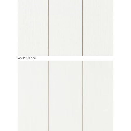
W911
Blanco